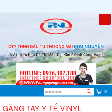
PHÚ NGUYÊN
CTY TNHH ĐẦU TƯ THƯƠNG MẠI
Lô A1- ô 70 Khu Đô Thị Mới- Đại Kim-P.Định Công-Hà nội
(0)
GĂNG TAY Y TẾ VINYL