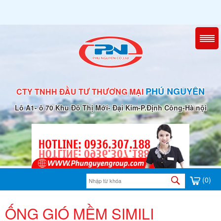
PHÚ NGUYÊN
CTY TNHH ĐẦU TƯ THƯƠNG MẠI
Lô A1- ô 70 Khu Đô Thị Mới- Đại Kim-P.Định Công-Hà nội
(0)
ỐNG GIÓ MỀM SIMILI