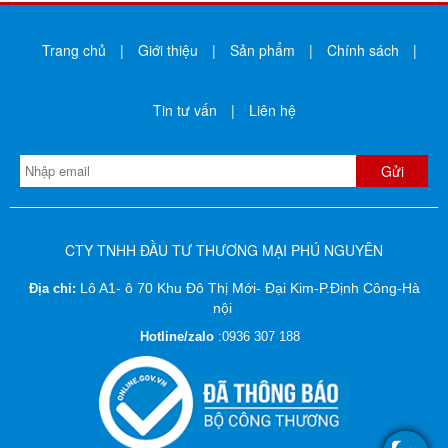
Trang chủ
|
Giới thiệu
|
Sản phẩm
|
Chính sách
|
Tin tư vấn
|
Liên hệ
CTY TNHH ĐẦU TƯ THƯƠNG MẠI PHÚ NGUYÊN
Lô A1- ô 70 Khu Đô Thị Mới- Đại Kim-P.Định Công-Hà
Địa chỉ:
nội
Hotline/zalo
:
0936 307 188