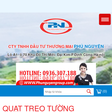
PHÚ NGUYÊN
CTY TNHH ĐẦU TƯ THƯƠNG MẠI
Lô A1- ô 70 Khu Đô Thị Mới- Đại Kim-P.Định Công-Hà nội
(0)
QUẠT TREO TƯỜNG