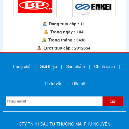
Đang truy cập : 11
Trong ngày : 104
Trong tháng : 3438
Lượt truy cập : 2012654
Trang chủ
|
Giới thiệu
|
Sản phẩm
|
Chính sách
|
Tin tư vấn
|
Liên hệ
CTY TNHH ĐẦU TƯ THƯƠNG MẠI PHÚ NGUYÊN