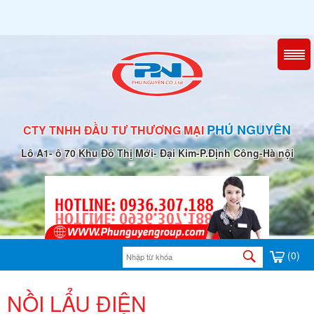
PHÚ NGUYÊN
CTY TNHH ĐẦU TƯ THƯƠNG MẠI
Lô A1- ô 70 Khu Đô Thị Mới- Đại Kim-P.Định Công-Hà nội
(0)
NỒI LẨU ĐIỆN