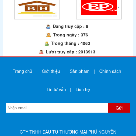
Đang truy cập : 8
Trong ngày : 376
Trong tháng : 4063
Lượt truy cập : 2013913
Trang chủ
|
Giới thiệu
|
Sản phẩm
|
Chính sách
|
Tin tư vấn
|
Liên hệ
CTY TNHH ĐẦU TƯ THƯƠNG MẠI PHÚ NGUYÊN