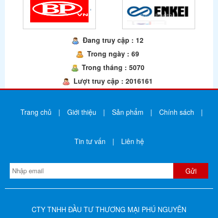
Đang truy cập : 12
Trong ngày : 69
Trong tháng : 5070
Lượt truy cập : 2016161
Trang chủ
|
Giới thiệu
|
Sản phẩm
|
Chính sách
|
Tin tư vấn
|
Liên hệ
CTY TNHH ĐẦU TƯ THƯƠNG MẠI PHÚ NGUYÊN