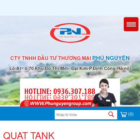
PHÚ NGUYÊN
CTY TNHH ĐẦU TƯ THƯƠNG MẠI
Lô A1- ô 70 Khu Đô Thị Mới- Đại Kim-P.Định Công-Hà nội
(0)
QUẠT TANK