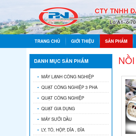
CTY TNHH 
Lô A1- ô 7
TRANG CHỦ
GIỚI THIỆU
SẢN PHẨM
NỒI
DANH MỤC SẢN PHẨM
•
MÁY LẠNH CÔNG NGHIỆP
•
QUẠT CÔNG NGHIỆP 3 PHA
•
QUẠT CÔNG NGHIỆP
•
QUẠT GIA DỤNG
•
MÁY SƯỞI DẦU
•
LY, TÔ, HỘP, DĨA , ĐĨA