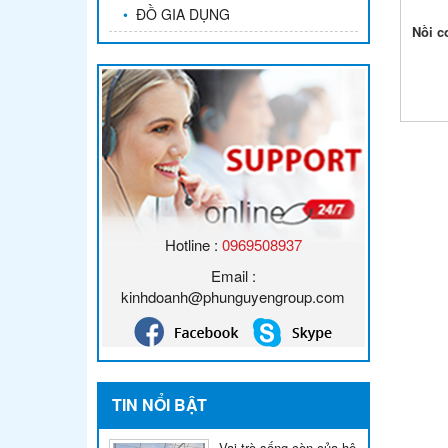
•
ĐỒ GIA DỤNG
Nồi c
Hotline :
0969508937
Email :
kinhdoanh@phunguyengroup.com
TIN NỔI BẬT
Vai trò sống còn của hệ