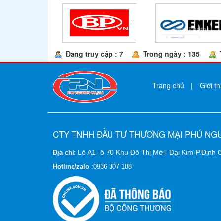
Đang truy cập : 7
Trong ngày : 135
Trang chủ
|
Giới th
CTY TNHH ĐẦU TƯ THƯƠNG MẠI PHÚ NG
Lô A1- ô 70 Khu Đô Thị Mới- Đại Kim-P.Định
Địa chỉ:
Hotline/zalo
:
0936 307 188