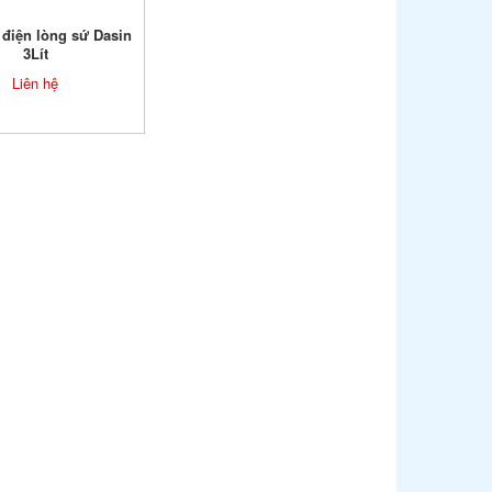
điện lòng sứ Dasin
3Lít
Liên hệ