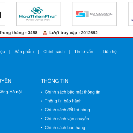
Trong tháng : 3458
Lượt truy cập : 2012692
iệu
|
Sản phẩm
|
Chính sách
|
Tin tư vấn
|
Liên hệ
UYÊN
THÔNG TIN
• Chính sách bảo mật thông tin
 Công-Hà nội
• Thông tin bảo hành
• Chính sách đổi trả hàng
• Chính sách vận chuyển
• Chính sách bán hàng