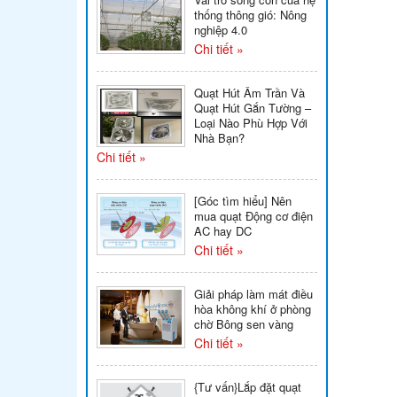
thống thông gió: Nông
nghiệp 4.0
Chi tiết »
Quạt Hút Âm Trần Và
Quạt Hút Gắn Tường –
Loại Nào Phù Hợp Với
Nhà Bạn?
Chi tiết »
[Góc tìm hiểu] Nên
mua quạt Động cơ điện
AC hay DC
Chi tiết »
Giải pháp làm mát điều
hòa không khí ở phòng
chờ Bông sen vàng
Chi tiết »
{Tư vấn}Lắp đặt quạt