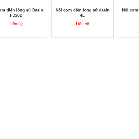
ơm điện lòng sứ Dasin
Nồi cơm điện lòng sứ dasin
Nồi cơm 
FD20D
4L
Liên hệ
Liên hệ