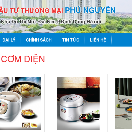
PHÚ NGUYÊN
ĐẦU TƯ THƯƠNG MẠI
0 Khu Đô Thị Mới- Đại Kim-P.Định Công-Hà nội
ĐẠI LÝ
CHÍNH SÁCH
TIN TỨC
LIÊN HỆ
 CƠM ĐIỆN