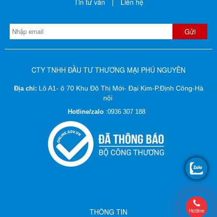
Tin tư vấn
|
Liên hệ
CTY TNHH ĐẦU TƯ THƯƠNG MẠI PHÚ NGUYÊN
Lô A1- ô 70 Khu Đô Thị Mới- Đại Kim-P.Định Công-Hà
Địa chỉ:
nội
Hotline/zalo
:
0936 307 188
THÔNG TIN
Hotline