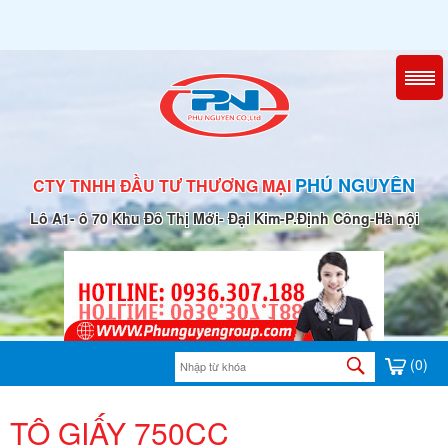
PHÚ NGUYÊN
CTY TNHH ĐẦU TƯ THƯƠNG MẠI
Lô A1- ô 70 Khu Đô Thị Mới- Đại Kim-P.Định Công-Hà nội
(0)
TÔ GIẤY 750CC