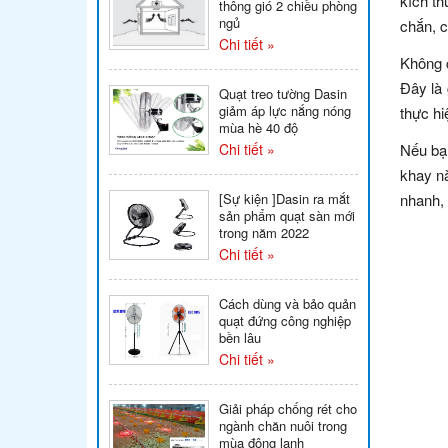
kích th
thông gió 2 chiều phòng
ngủ
chắn, c
Chi tiết »
Không c
Đây là
Quạt treo tường Dasin
giảm áp lực nắng nóng
thực hi
mùa hè 40 độ
Chi tiết »
Nếu bạn
khay nà
[Sự kiện ]Dasin ra mắt
nhanh,
sản phẩm quạt sàn mới
trong năm 2022
Chi tiết »
Cách dùng và bảo quản
quạt đứng công nghiệp
bền lâu
Chi tiết »
Giải pháp chống rét cho
ngành chăn nuôi trong
mùa đông lạnh