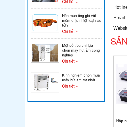
Chi tiết »
Hotlin
Nên mua ống gió vải
Email
mềm chịu nhiệt loại nào
tốt?
Websi
Chi tiết »
SẢN
Một số tiêu chí lựa
chọn máy hút ẩm công
nghiệp
Chi tiết »
Kinh nghiệm chọn mua
máy hút ẩm tốt nhất
Chi tiết »
Hộp n