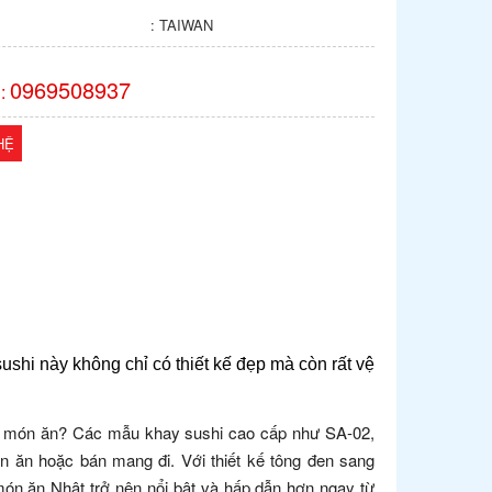
: TAIWAN
0969508937
:
HỆ
sushi
này không chỉ có thiết kế đẹp mà còn rất vệ
ầm món ăn? Các mẫu khay sushi cao cấp như SA-02,
n ăn hoặc bán mang đi. Với thiết kế tông đen sang
 món ăn Nhật trở nên nổi bật và hấp dẫn hơn ngay từ