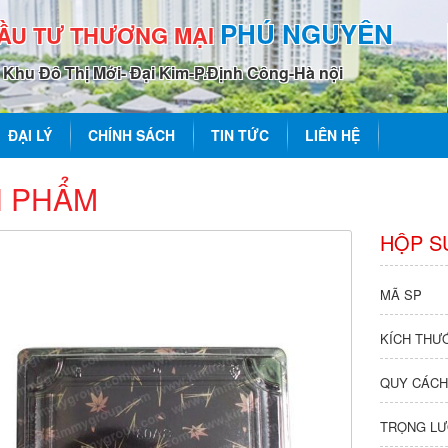
PHÚ NGUYÊN
ĐẦU TƯ THƯƠNG MẠI
0 Khu Đô Thị Mới- Đại Kim-P.Định Công-Hà nội
ĐẠI LÝ
CHÍNH SÁCH
TIN TỨC
LIÊN HỆ
 PHẨM
HỘP SU
MÃ SP
KÍCH THƯ
QUY CÁCH
TRỌNG LƯ