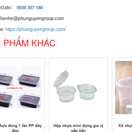
0936 307 188
e/zalo :
: lienhe@phunguyengroup.com
te:
https://phunguyengroup.com/
 PHẨM KHÁC
hựa dùng 1 lần PP đáy
Hộp nhựa mini đựng gia vị
Xô nhự
đen
nắp liền