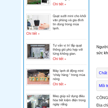
Chi tiết »
Quạt sưởi mini cho khối
văn phòng và gia đình
tin dùng trong mùa
lạnh.
Chi tiết »
Tư vấn vị trí lắp quạt
Người 
thông gió phù hợp với
sức kh
từng không gian.
Chi tiết »
Máy lạnh di động mini
Chất 
“cháy hàng ” trong mùa
nóng
Chi tiết »
Môi 
Meọ giúp sử dụng điều
CÔNG
hòa tiết kiệm điện trong
ngày nắng
Địa ch