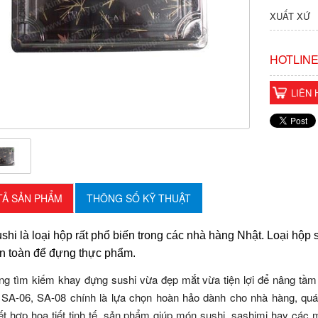
XUẤT XỨ
HOTLINE
LIÊN 
TẢ SẢN PHẨM
THÔNG SỐ KỸ THUẬT
shi
là loại hộp rất phổ biến trong các nhà hàng Nhật. Loại
hộp 
an toàn để đựng thực phẩm.
ng tìm kiếm khay đựng sushi vừa đẹp mắt vừa tiện lợi để nâng t
 SA-06, SA-08 chính là lựa chọn hoàn hảo dành cho nhà hàng, quá
ết hợp họa tiết tinh tế, sản phẩm giúp món sushi, sashimi hay các