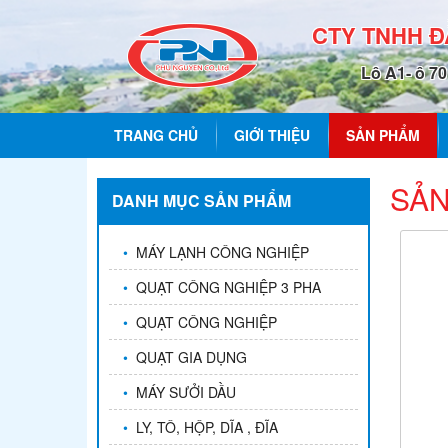
CTY TNHH 
Lô A1- ô 7
TRANG CHỦ
GIỚI THIỆU
SẢN PHẨM
SẢN
DANH MỤC SẢN PHẨM
•
MÁY LẠNH CÔNG NGHIỆP
•
QUẠT CÔNG NGHIỆP 3 PHA
•
QUẠT CÔNG NGHIỆP
•
QUẠT GIA DỤNG
•
MÁY SƯỞI DẦU
•
LY, TÔ, HỘP, DĨA , ĐĨA