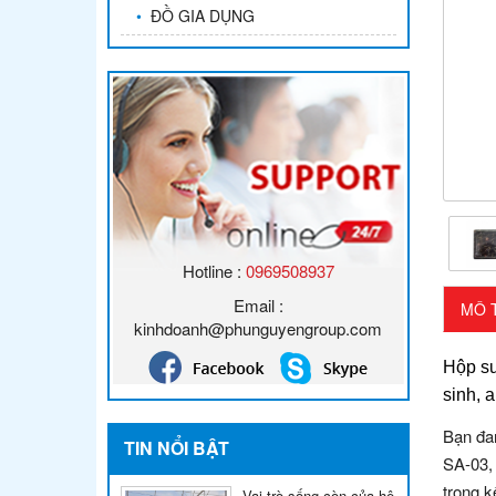
•
ĐỒ GIA DỤNG
Hotline :
0969508937
Email :
MÔ 
kinhdoanh@phunguyengroup.com
Hộp su
sinh, 
Bạn đa
TIN NỔI BẬT
SA-03,
trọng k
Vai trò sống còn của hệ