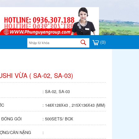
(0)
SHI VỪA ( SA-02, SA-03)
: SA-02, SA-03
ỚC
: 148X128X43 , 215X136X43 (MM)
 ĐÓNG GÓI
: 500SETS/ BOX
ỢNG/CÂN NẶNG
: