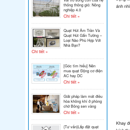
thống thông gió: Nông
ánh nhì
nghiệp 4.0
Chi tiết »
Quạt Hút Âm Trần Và
Quạt Hút Gắn Tường –
Loại Nào Phù Hợp Với
Nhà Bạn?
Chi tiết »
[Góc tìm hiểu] Nên
mua quạt Động cơ điện
AC hay DC
Chi tiết »
Giải pháp làm mát điều
hòa không khí ở phòng
chờ Bông sen vàng
Chi tiết »
Khay đư
{Tư vấn}Lắp đặt quạt