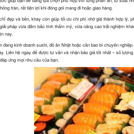
ước giúp bạn dễ dàng lựa chọn phù hợp với từng phần ăn, từ suất n
hống tràn, rất tiện lợi khi đóng gói mang đi hoặc giao hàng.
hỉ đẹp và bền, khay còn giúp tối ưu chi phí nhờ giá thành hợp lý,
 giải pháp vừa đảm bảo tính thẩm mỹ, vừa nâng cao trải nghiệm khá
ện nay.
 đang kinh doanh sushi, đồ ăn Nhật hoặc cần bao bì chuyên nghiệp 
y. Liên hệ ngay để được tư vấn và nhận báo giá tốt nhất – số lượn
 đáp ứng mọi nhu cầu của bạn.