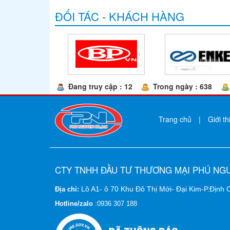
ĐỐI TÁC - KHÁCH HÀNG
Đang truy cập : 12
Trong ngày : 638
Trang chủ
|
Giới th
CTY TNHH ĐẦU TƯ THƯƠNG MẠI PHÚ NG
Lô A1- ô 70 Khu Đô Thị Mới- Đại Kim-P.Định
Địa chỉ:
Hotline/zalo
:
0936 307 188