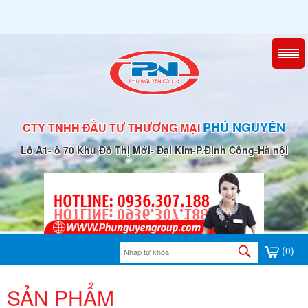
PHÚ NGUYÊN
CTY TNHH ĐẦU TƯ THƯƠNG MẠI
Lô A1- ô 70 Khu Đô Thị Mới- Đại Kim-P.Định Công-Hà nội
(0)
SẢN PHẨM