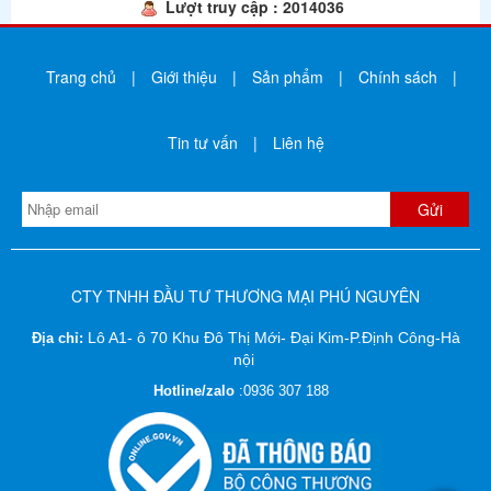
Lượt truy cập : 2014036
Trang chủ
|
Giới thiệu
|
Sản phẩm
|
Chính sách
|
Tin tư vấn
|
Liên hệ
CTY TNHH ĐẦU TƯ THƯƠNG MẠI PHÚ NGUYÊN
Lô A1- ô 70 Khu Đô Thị Mới- Đại Kim-P.Định Công-Hà
Địa chỉ:
nội
Hotline/zalo
:
0936 307 188