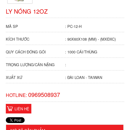
LY NÓNG 12OZ
MÃ SP
: PC-12-H
KÍCH THƯỚC
: 90X60X108 (MM) - (MXĐXC)
QUY CÁCH ĐÓNG GÓI
: 1000 CÁI/THÙNG
TRỌNG LƯỢNG/CÂN NẶNG
:
XUẤT XỨ
: ĐÀI LOAN - TAIWAN
0969508937
HOTLINE:
LIÊN HỆ