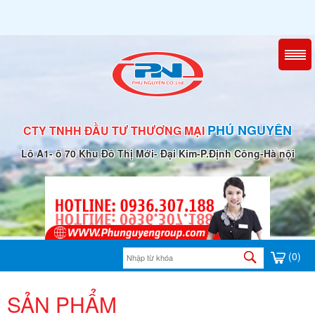
PHÚ NGUYÊN
CTY TNHH ĐẦU TƯ THƯƠNG MẠI
Lô A1- ô 70 Khu Đô Thị Mới- Đại Kim-P.Định Công-Hà nội
(0)
SẢN PHẨM