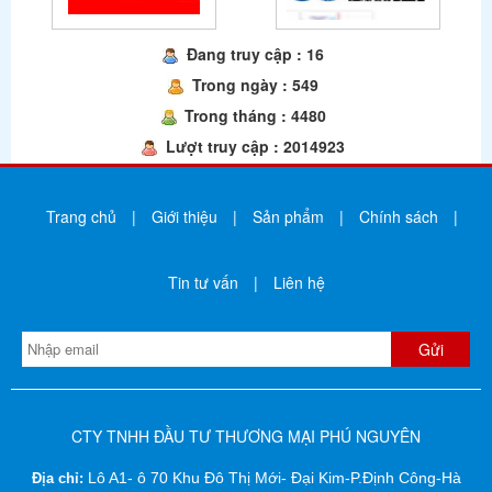
Đang truy cập : 16
Trong ngày : 549
Trong tháng : 4480
Lượt truy cập : 2014923
Trang chủ
|
Giới thiệu
|
Sản phẩm
|
Chính sách
|
Tin tư vấn
|
Liên hệ
CTY TNHH ĐẦU TƯ THƯƠNG MẠI PHÚ NGUYÊN
Lô A1- ô 70 Khu Đô Thị Mới- Đại Kim-P.Định Công-Hà
Địa chỉ: