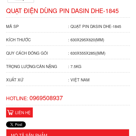
QUẠT ĐIỆN DÙNG PIN DASIN DHE-1845
MÃ SP
: QUẠT PIN DASIN DHE-1845
KÍCH THƯỚC
: 630X295X620(MM)
QUY CÁCH ĐÓNG GÓI
: 630X555X285((MM)
TRỌNG LƯỢNG/CÂN NẶNG
: 7.5KG
XUẤT XỨ
: VIỆT NAM
0969508937
HOTLINE:
LIÊN HỆ
MÔ TẢ SẢN PHẨM