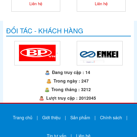
Liên hệ
Liên hệ
ĐỐI TÁC - KHÁCH HÀNG
Đang truy cập : 14
Trong ngày : 247
Trong tháng : 3212
Lượt truy cập : 2012045
Trang chủ
|
Giới thiệu
|
Sản phẩm
|
Chính sách
|
Tin tư vấn
|
Liên hệ