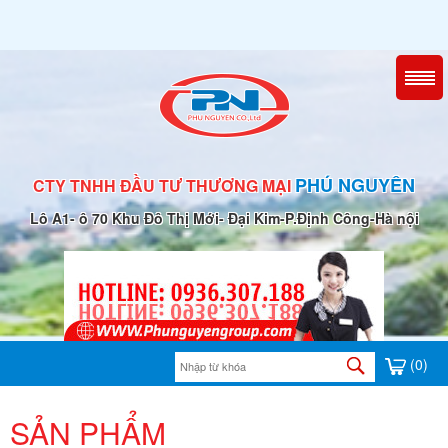
PHÚ NGUYÊN
CTY TNHH ĐẦU TƯ THƯƠNG MẠI
Lô A1- ô 70 Khu Đô Thị Mới- Đại Kim-P.Định Công-Hà nội
(0)
SẢN PHẨM