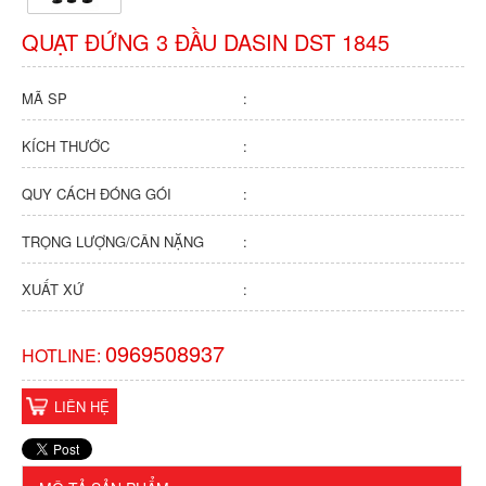
QUẠT ĐỨNG 3 ĐẦU DASIN DST 1845
MÃ SP
:
KÍCH THƯỚC
:
QUY CÁCH ĐÓNG GÓI
:
TRỌNG LƯỢNG/CÂN NẶNG
:
XUẤT XỨ
:
0969508937
HOTLINE:
LIÊN HỆ