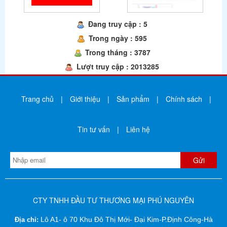
Đang truy cập : 5
Trong ngày : 595
Trong tháng : 3787
Lượt truy cập : 2013285
Trang chủ
|
Giới thiệu
|
Sản phẩm
|
Chính sách
|
Tin tư vấn
|
Liên hệ
CTY TNHH ĐẦU TƯ THƯƠNG MẠI PHÚ NGUYÊN
Lô A1- ô 70 Khu Đô Thị Mới- Đại Kim-P.Định Công-Hà
Địa chỉ: