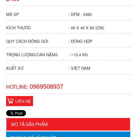
MÃ SP
: DFM - 2460
KÍCH THƯỚC
: 65 X 45 X 83 (CM)
QUY CÁCH ĐÓNG GÓI
: ĐÓNG HỘP
TRỌNG LƯỢNG/CÂN NẶNG
: ~13,4 KG
XUẤT XỨ
: VIỆT NAM
0969508937
HOTLINE:
LIÊN HỆ
MÔ TẢ SẢN PHẨM