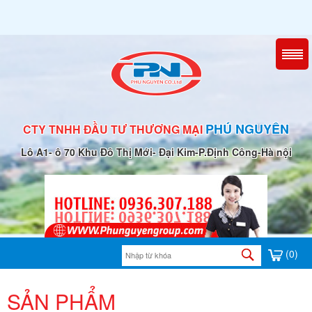
PHÚ NGUYÊN
CTY TNHH ĐẦU TƯ THƯƠNG MẠI
Lô A1- ô 70 Khu Đô Thị Mới- Đại Kim-P.Định Công-Hà nội
(0)
SẢN PHẨM