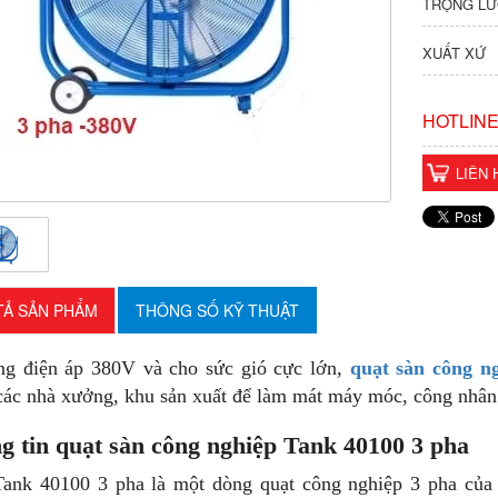
TRỌNG LƯ
XUẤT XỨ
HOTLINE
LIÊN 
TẢ SẢN PHẨM
THÔNG SỐ KỸ THUẬT
ng điện áp 380V và cho sức gió cực lớn,
quạt sàn công n
các nhà xưởng, khu sản xuất để làm mát máy móc, công nhân 
g tin quạt sàn công nghiệp Tank 40100 3 pha
ank 40100 3 pha là một dòng quạt công nghiệp 3 pha của 