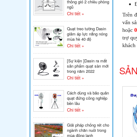
thông gió 2 chiều phòng
Đ
ngủ
Chi tiết »
Trên đ
vấn s
Quạt treo tường Dasin
hoặc
0
giảm áp lực nắng nóng
trợ qu
mùa hè 40 độ
khách 
Chi tiết »
[Sự kiện ]Dasin ra mắt
sản phẩm quạt sàn mới
SẢN
trong năm 2022
Chi tiết »
Cách dùng và bảo quản
quạt đứng công nghiệp
bền lâu
Chi tiết »
Giải pháp chống rét cho
ngành chăn nuôi trong
mùa đông lạnh