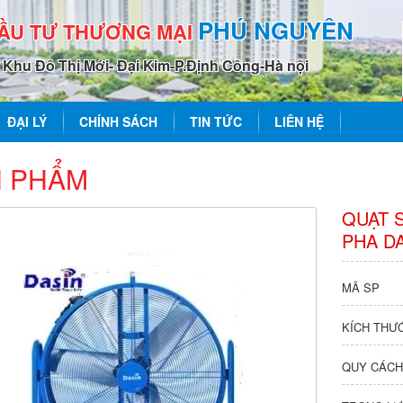
PHÚ NGUYÊN
ĐẦU TƯ THƯƠNG MẠI
0 Khu Đô Thị Mới- Đại Kim-P.Định Công-Hà nội
ĐẠI LÝ
CHÍNH SÁCH
TIN TỨC
LIÊN HỆ
 PHẨM
QUẠT S
PHA D
MÃ SP
KÍCH THƯ
QUY CÁCH