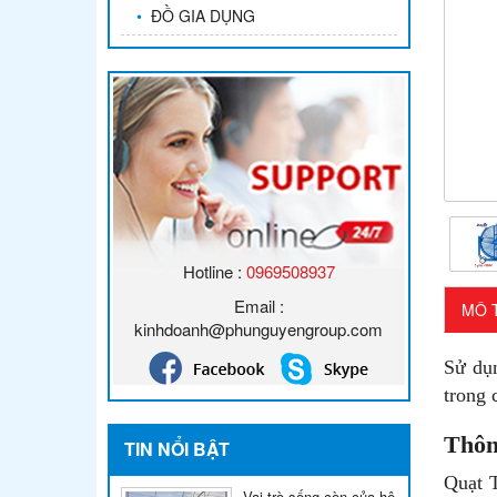
•
ĐỒ GIA DỤNG
Hotline :
0969508937
Email :
MÔ 
kinhdoanh@phunguyengroup.com
Sử dụ
trong 
Thôn
TIN NỔI BẬT
Quạt T
Vai trò sống còn của hệ