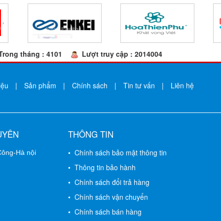
Trong tháng : 4101
Lượt truy cập : 2014004
iệu
|
Sản phẩm
|
Chính sách
|
Tin tư vấn
|
Liên hệ
UYÊN
THÔNG TIN
• Chính sách bảo mật thông tin
 Công-Hà nội
• Thông tin bảo hành
• Chính sách đổi trả hàng
• Chính sách vận chuyển
• Chính sách bán hàng