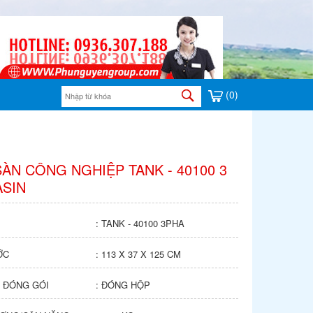
(0)
ÀN CÔNG NGHIỆP TANK - 40100 3
ASIN
: TANK - 40100 3PHA
ỚC
: 113 X 37 X 125 CM
 ĐÓNG GÓI
: ĐÓNG HỘP