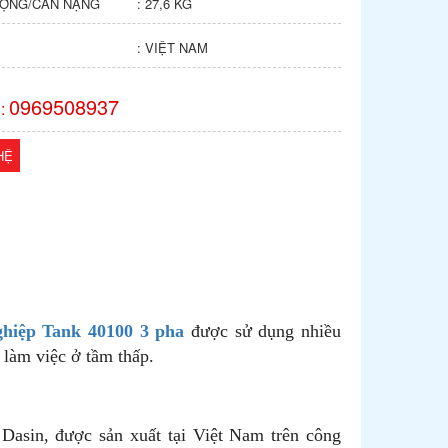
ỢNG/CÂN NẶNG
: 27,6 KG
: VIỆT NAM
0969508937
:
HỆ
ghiệp Tank 40100 3 pha
được sử dụng nhiều
làm việc ở tầm thấp.
Dasin, được sản xuất tại Việt Nam trên công