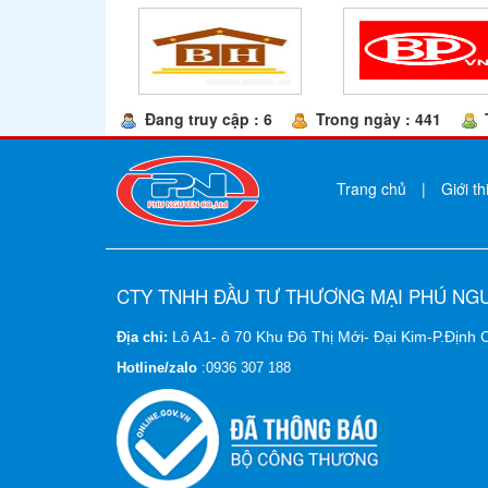
Đang truy cập : 6
Trong ngày : 441
Trang chủ
|
Giới th
CTY TNHH ĐẦU TƯ THƯƠNG MẠI PHÚ NG
Lô A1- ô 70 Khu Đô Thị Mới- Đại Kim-P.Định
Địa chỉ:
Hotline/zalo
:
0936 307 188