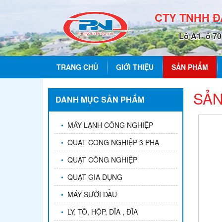
CTY TNHH 
Lô A1- ô 7
TRANG CHỦ
GIỚI THIỆU
SẢN PHẨM
SẢN
DANH MỤC SẢN PHẨM
•
MÁY LẠNH CÔNG NGHIỆP
•
QUẠT CÔNG NGHIỆP 3 PHA
•
QUẠT CÔNG NGHIỆP
•
QUẠT GIA DỤNG
•
MÁY SƯỞI DẦU
•
LY, TÔ, HỘP, DĨA , ĐĨA