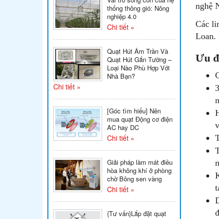
nghệ 
thống thông gió: Nông
nghiệp 4.0
Các li
Chi tiết »
Loan. 
Quạt Hút Âm Trần Và
Ưu đ
Quạt Hút Gắn Tường –
Loại Nào Phù Hợp Với
C
Nhà Bạn?
Chi tiết »
3
n
[Góc tìm hiểu] Nên
H
mua quạt Động cơ điện
v
AC hay DC
Chi tiết »
T
T
Giải pháp làm mát điều
n
hòa không khí ở phòng
K
chờ Bông sen vàng
t
Chi tiết »
D
đ
{Tư vấn}Lắp đặt quạt