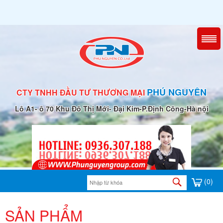
PHÚ NGUYÊN
CTY TNHH ĐẦU TƯ THƯƠNG MẠI
Lô A1- ô 70 Khu Đô Thị Mới- Đại Kim-P.Định Công-Hà nội
(0)
SẢN PHẨM