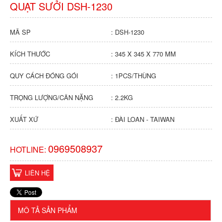
QUẠT SƯỞI DSH-1230
MÃ SP
: DSH-1230
KÍCH THƯỚC
: 345 X 345 X 770 MM
QUY CÁCH ĐÓNG GÓI
: 1PCS/THÙNG
TRỌNG LƯỢNG/CÂN NẶNG
: 2.2KG
XUẤT XỨ
: ĐÀI LOAN - TAIWAN
0969508937
HOTLINE:
LIÊN HỆ
MÔ TẢ SẢN PHẨM