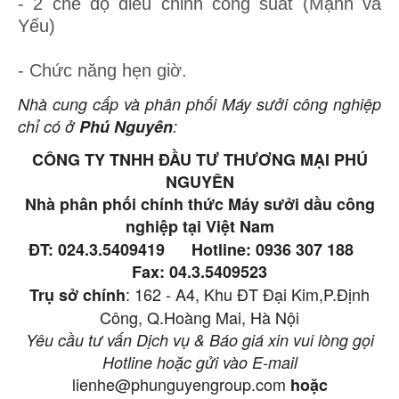
- 2 chế độ điều chỉnh công suất (Mạnh và
Yếu)
- Chức năng hẹn giờ.
Nhà cung cấp và phân phối Máy sưởi công nghiệp
chỉ có ở
Phú Nguyên
:
CÔNG TY TNHH ĐẦU TƯ THƯƠNG MẠI PHÚ
NGUYÊN
Nhà phân phối chính thức Máy sưởi dầu công
nghiệp tại Việt Nam
ĐT:
024.3.5409419
Hotline: 0936 307 188
Fax: 04.3.5409523
: 162 - A4, Khu ĐT Đại Kim,P.Định
Trụ sở chính
Công, Q.Hoàng Mai, Hà Nội
Yêu cầu tư vấn Dịch vụ & Báo giá xin vui lòng gọi
Hotline hoặc gửi vào E-mail
lienhe@phunguyengroup.com
hoặc