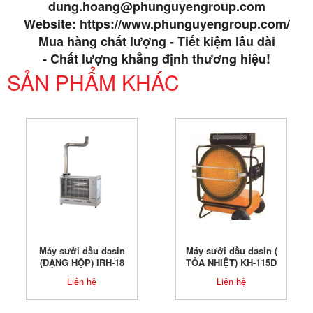
dung.hoang@phunguyengroup.com
Website: https://www.phunguyengroup.com/
Mua hàng chất lượng - Tiết kiệm lâu dài
- Chất lượng khẳng định thương hiệu!
SẢN PHẨM KHÁC
Máy sưởi dầu dasin
Máy sưởi dầu dasin (
(DẠNG HỘP) IRH-18
TỎA NHIỆT) KH-115D
Liên hệ
Liên hệ