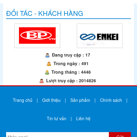
ĐỐI TÁC - KHÁCH HÀNG
Đang truy cập : 17
Trong ngày : 491
Trong tháng : 4446
Lượt truy cập : 2014826
Trang chủ
|
Giới thiệu
|
Sản phẩm
|
Chính sách
|
Tin tư vấn
|
Liên hệ