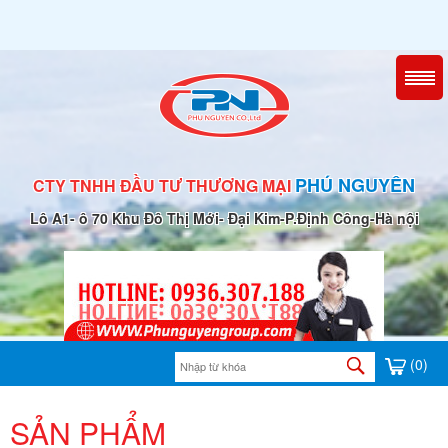
PHÚ NGUYÊN
CTY TNHH ĐẦU TƯ THƯƠNG MẠI
Lô A1- ô 70 Khu Đô Thị Mới- Đại Kim-P.Định Công-Hà nội
(0)
SẢN PHẨM