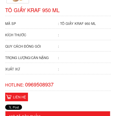
TÔ GIẤY KRAF 950 ML
MÃ SP
: TÔ GIẤY KRAF 950 ML
KÍCH THƯỚC
:
QUY CÁCH ĐÓNG GÓI
:
TRỌNG LƯỢNG/CÂN NẶNG
:
XUẤT XỨ
:
0969508937
HOTLINE:
LIÊN HỆ