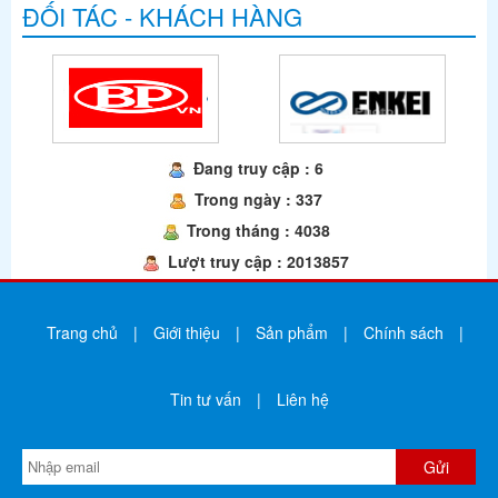
ĐỐI TÁC - KHÁCH HÀNG
Đang truy cập : 6
Trong ngày : 337
Trong tháng : 4038
Lượt truy cập : 2013857
Trang chủ
|
Giới thiệu
|
Sản phẩm
|
Chính sách
|
Tin tư vấn
|
Liên hệ