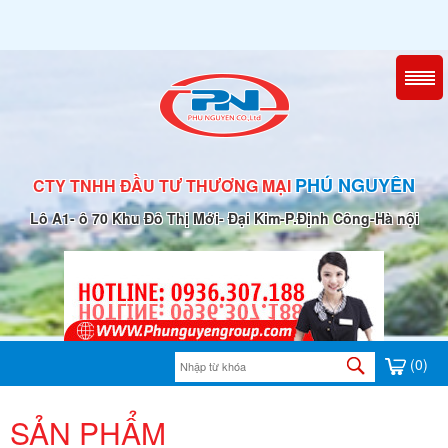
PHÚ NGUYÊN
CTY TNHH ĐẦU TƯ THƯƠNG MẠI
Lô A1- ô 70 Khu Đô Thị Mới- Đại Kim-P.Định Công-Hà nội
(0)
SẢN PHẨM