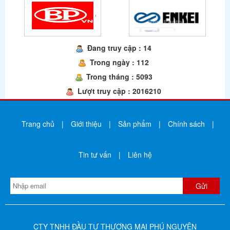
Đang truy cập : 14
Trong ngày : 112
Trong tháng : 5093
Lượt truy cập : 2016210
Trang chủ
|
Giới thiệu
|
Sản phẩm
|
Chính sách
|
Tin tư vấn
|
Liên hệ
CTY TNHH ĐẦU TƯ THƯƠNG MẠI PHÚ NGUYÊN