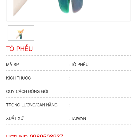
TÔ PHỄU
MÃ SP
: TÔ PHỄU
KÍCH THƯỚC
:
QUY CÁCH ĐÓNG GÓI
:
TRỌNG LƯỢNG/CÂN NẶNG
:
XUẤT XỨ
: TAIWAN
0969508937
HOTLINE: