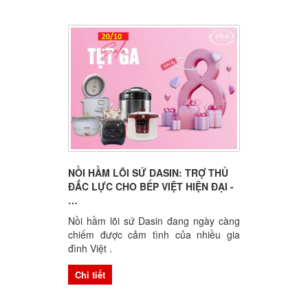
NỒI HẦM LÕI SỨ DASIN: TRỢ THỦ
ĐẮC LỰC CHO BẾP VIỆT HIỆN ĐẠI -
…
Nồi hầm lõi sứ Dasin đang ngày càng
chiếm được cảm tình của nhiều gia
đình Việt .
Chi tiết