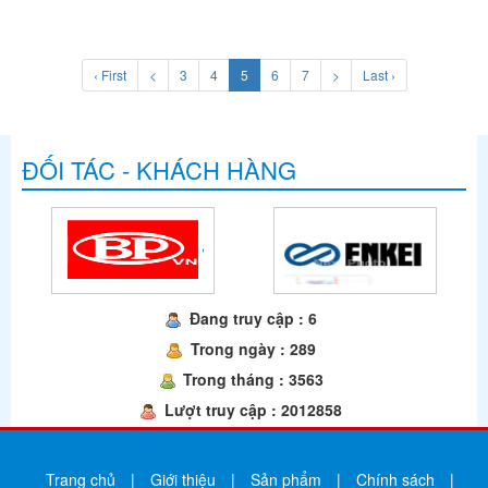
‹ First
<
3
4
5
6
7
>
Last ›
ĐỐI TÁC - KHÁCH HÀNG
Đang truy cập : 6
Trong ngày : 289
Trong tháng : 3563
Lượt truy cập : 2012858
Trang chủ
|
Giới thiệu
|
Sản phẩm
|
Chính sách
|