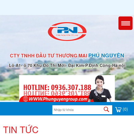
PHÚ NGUYÊN
CTY TNHH ĐẦU TƯ THƯƠNG MẠI
Lô A1- ô 70 Khu Đô Thị Mới- Đại Kim-P.Định Công-Hà nội
(0)
TIN TỨC