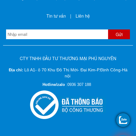
Tin tư vấn
|
Liên hệ
CTY TNHH ĐẦU TƯ THƯƠNG MẠI PHÚ NGUYÊN
Lô A1- ô 70 Khu Đô Thị Mới- Đại Kim-P.Định Công-Hà
Địa chỉ:
nội
Hotline/zalo
:
0936 307 188