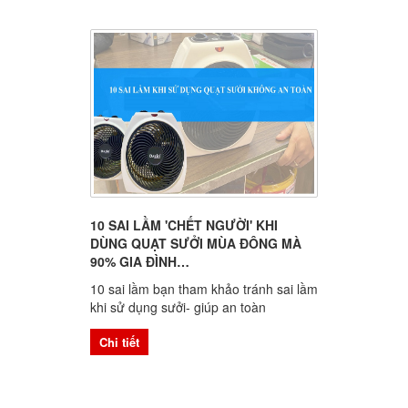
10 SAI LẦM 'CHẾT NGƯỜI' KHI
DÙNG QUẠT SƯỞI MÙA ĐÔNG MÀ
90% GIA ĐÌNH…
10 sai lầm bạn tham khảo tránh sai lầm
khi sử dụng sưởi- giúp an toàn
Chi tiết