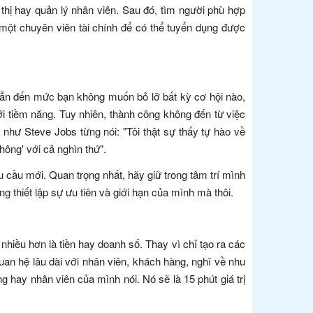
 thị hay quản lý nhân viên. Sau đó, tìm người phù hợp
 một chuyên viên tài chính để có thể tuyển dụng được
dẫn đến mức bạn không muốn bỏ lỡ bất kỳ cơ hội nào,
i tiềm năng. Tuy nhiên, thành công không đến từ việc
như Steve Jobs từng nói: "Tôi thật sự thấy tự hào về
hông' với cả nghìn thứ".
u cầu mới. Quan trọng nhất, hãy giữ trong tâm trí mình
g thiết lập sự ưu tiên và giới hạn của mình mà thôi.
hiều hơn là tiền hay doanh số. Thay vì chỉ tạo ra các
n hệ lâu dài với nhân viên, khách hàng, nghĩ về nhu
 hay nhân viên của mình nói. Nó sẽ là 15 phút giá trị