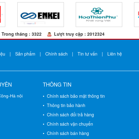
Trong tháng : 3322
Lượt truy cập : 2012324
iệu
|
Sản phẩm
|
Chính sách
|
Tin tư vấn
|
Liên hệ
UYÊN
THÔNG TIN
• Chính sách bảo mật thông tin
 Công-Hà nội
• Thông tin bảo hành
• Chính sách đổi trả hàng
• Chính sách vận chuyển
• Chính sách bán hàng