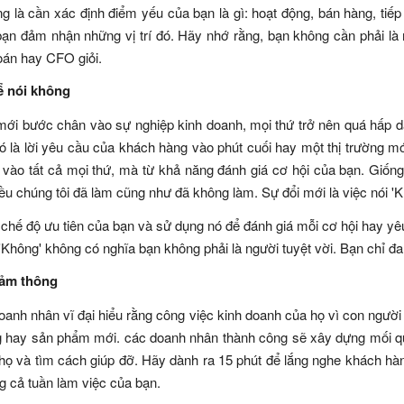
ng là cần xác định điểm yếu của bạn là gì: hoạt động, bán hàng, tiếp
bạn đảm nhận những vị trí đó. Hãy nhớ rằng, bạn không cần phải là
oán hay CFO giỏi.
ể nói không
mới bước chân vào sự nghiệp kinh doanh, mọi thứ trở nên quá hấp 
ó là lời yêu cầu của khách hàng vào phút cuối hay một thị trường mớ
 vào tất cả mọi thứ, mà từ khả năng đánh giá cơ hội của bạn. Giống 
ều chúng tôi đã làm cũng như đã không làm. Sự đổi mới là việc nói 'K
p chế độ ưu tiên của bạn và sử dụng nó để đánh giá mỗi cơ hội hay yê
'Không' không có nghĩa bạn không phải là người tuyệt vời. Bạn chỉ đan
cảm thông
anh nhân vĩ đại hiểu rằng công việc kinh doanh của họ vì con người n
g hay sản phẩm mới. các doanh nhân thành công sẽ xây dựng mối qua
họ và tìm cách giúp đỡ. Hãy dành ra 15 phút để lắng nghe khách hàng
ng cả tuần làm việc của bạn.