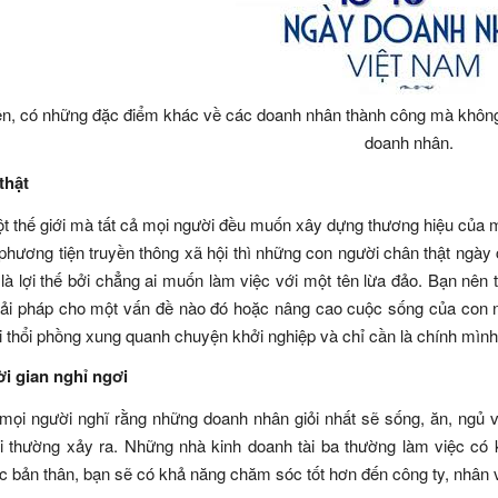
ên, có những đặc điểm khác về các doanh nhân thành công mà không phả
doanh nhân.
thật
t thế giới mà tất cả mọi người đều muốn xây dựng thương hiệu của 
phương tiện truyền thông xã hội thì những con người chân thật ngà
h là lợi thế bởi chẳng ai muốn làm việc với một tên lừa đảo. Bạn nê
iải pháp cho một vấn đề nào đó hoặc nâng cao cuộc sống của con n
i thổi phồng xung quanh chuyện khởi nghiệp và chỉ cần là chính mình
ời gian nghỉ ngơi
mọi người nghĩ rằng những doanh nhân giỏi nhất sẽ sống, ăn, ngủ và
i thường xảy ra. Những nhà kinh doanh tài ba thường làm việc có 
 bản thân, bạn sẽ có khả năng chăm sóc tốt hơn đến công ty, nhân 