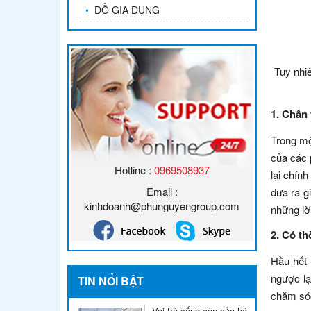
•
ĐỒ GIA DỤNG
Tuy nhi
1. Chân 
Trong mộ
của các 
Hotline :
0969508937
lại chín
Email :
đưa ra g
kinhdoanh@phunguyengroup.com
những lờ
2. Có th
Hầu hết 
ngược lạ
TIN NỔI BẬT
chăm sóc
Vai trò sống còn của hệ