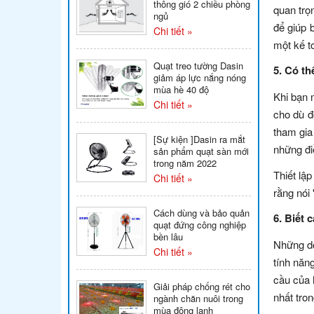
thông gió 2 chiều phòng
quan trọ
ngủ
để giúp 
Chi tiết »
một kế t
Quạt treo tường Dasin
5. Có th
giảm áp lực nắng nóng
mùa hè 40 độ
Khi bạn 
Chi tiết »
cho dù đ
tham gia
[Sự kiện ]Dasin ra mắt
những đi
sản phẩm quạt sàn mới
trong năm 2022
Thiết lậ
Chi tiết »
rằng nói 
Cách dùng và bảo quản
6. Biết 
quạt đứng công nghiệp
bền lâu
Những do
Chi tiết »
tính năn
cầu của 
Giải pháp chống rét cho
nhất tro
ngành chăn nuôi trong
mùa đông lạnh