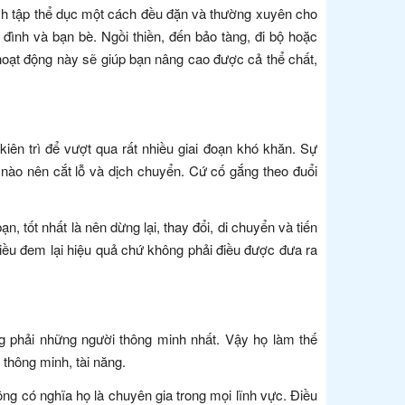
lịch tập thể dục một cách đều đặn và thường xuyên cho
đình và bạn bè. Ngồi thiền, đến bảo tàng, đi bộ hoặc
hoạt động này sẽ giúp bạn nâng cao được cả thể chất,
ên trì để vượt qua rất nhiều giai đoạn khó khăn. Sự
 nào nên cắt lỗ và dịch chuyển. Cứ cố gắng theo đuổi
 tốt nhất là nên dừng lại, thay đổi, di chuyển và tiến
 điều đem lại hiệu quả chứ không phải điều được đưa ra
g phải những người thông minh nhất. Vậy họ làm thế
thông minh, tài năng.
g có nghĩa họ là chuyên gia trong mọi lĩnh vực. Điều