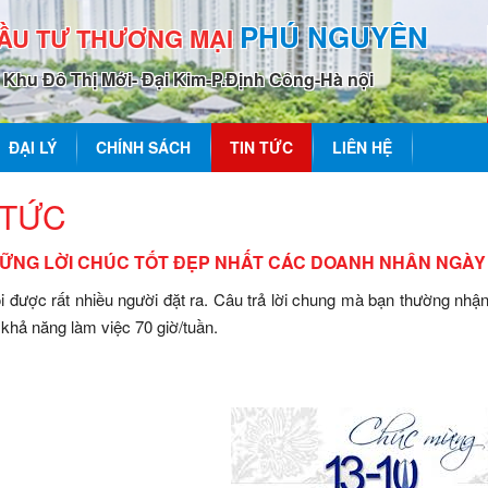
PHÚ NGUYÊN
ĐẦU TƯ THƯƠNG MẠI
0 Khu Đô Thị Mới- Đại Kim-P.Định Công-Hà nội
ĐẠI LÝ
CHÍNH SÁCH
TIN TỨC
LIÊN HỆ
 TỨC
ỮNG LỜI CHÚC TỐT ĐẸP NHẤT CÁC DOANH NHÂN NGÀY 
ỏi được rất nhiều người đặt ra. Câu trả lời chung mà bạn thường nh
à khả năng làm việc 70 giờ/tuần.