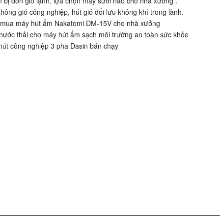
bị đón gió lạnh, lựa chọn máy sưởi nào cho nhà xưởng .
ông gió công nghiệp, hút gió đối lưu không khí trong lành.
mua máy hút ẩm Nakatomi DM-15V cho nhà xưởng
nước thải cho máy hút ẩm sạch môi trường an toàn sức khỏe
út công nghiệp 3 pha Dasin bán chạy