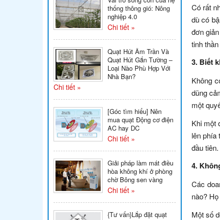
Có rất n
thống thông gió: Nông
nghiệp 4.0
dù có bậ
Chi tiết »
đơn giản
tinh thầ
Quạt Hút Âm Trần Và
Quạt Hút Gắn Tường –
3. Biết 
Loại Nào Phù Hợp Với
Nhà Bạn?
Không có
Chi tiết »
dũng cảm
một quyế
[Góc tìm hiểu] Nên
mua quạt Động cơ điện
Khi một 
AC hay DC
lên phía
Chi tiết »
đầu tiên.
Giải pháp làm mát điều
4. Không
hòa không khí ở phòng
chờ Bông sen vàng
Các doan
Chi tiết »
nào? Họ 
Một số d
{Tư vấn}Lắp đặt quạt