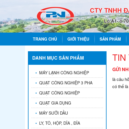
CTY TNHH 
Lô A1- ô 7
TRANG CHỦ
GIỚI THIỆU
SẢN PHẨM
TIN
DANH MỤC SẢN PHẨM
GỬI NH
•
MÁY LẠNH CÔNG NGHIỆP
là câu h
•
QUẠT CÔNG NGHIỆP 3 PHA
có thể l
•
QUẠT CÔNG NGHIỆP
•
QUẠT GIA DỤNG
•
MÁY SƯỞI DẦU
•
LY, TÔ, HỘP, DĨA , ĐĨA