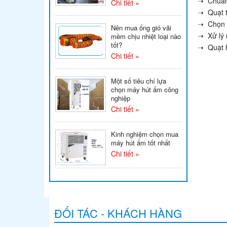
➝ Chuẩn 
Chi tiết »
➝ Quạt th
➝ Chọn 
Nên mua ống gió vải
➝ Xử lý 
mềm chịu nhiệt loại nào
tốt?
➝ Quạt h
Chi tiết »
Một số tiêu chí lựa
chọn máy hút ẩm công
nghiệp
Chi tiết »
Kinh nghiệm chọn mua
máy hút ẩm tốt nhất
Chi tiết »
ĐỐI TÁC - KHÁCH HÀNG