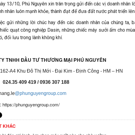
y 13/10, Phú Nguyên xin trân trọng gửi đến các vị doanh nhân l
h nhân luôn mạnh khỏe, thành đạt để đưa đất nước phát triển lê
iệc gửi những lời chúc hay đến các doanh nhân của chúng ta, 
hiếc quạt công nghiệp Dasin, những chiếc máy sưởi ấm cho mùa đ
ó, đối lưu trong lành không khí.
TY TNHH ĐẦU TƯ THƯƠNG MẠI PHÚ NGUYÊN
: 162-A4 Khu Đô Thị Mới - Đại Kim - Định Công - HM – HN
 :
024.35 409 419 / 0936 307 188
hang.le
@phunguyengroup.com
https://phunguyengroup.com/
:
ẾT KHÁC