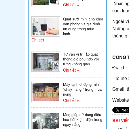
Nhân ngà
Chi tiết »
các doan
Quạt sưởi mini cho khối
Ngoài v
văn phòng và gia đình
tin dùng trong mùa
Những c
lạnh.
thông gi
Chi tiết »
Tư vấn vị trí lắp quạt
CÔNG 
thông gió phù hợp với
từng không gian.
Địa chỉ
Chi tiết »
Holine
Máy lạnh di động mini
“cháy hàng ” trong mùa
Gmail: t
nóng
Chi tiết »
Website
Meọ giúp sử dụng điều
hòa tiết kiệm điện trong
BÀI VI
ngày nắng