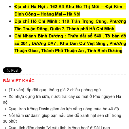
Địa chỉ Hà Nội : 162-A4 Khu Đô Thị Mới – Đại Kim –
Định Công – Hoàng Mai – Hà Nội
Địa chỉ Hồ Chí Minh : 119 Trần Trọng Cung, Phường
Tân Thuận Đông, Quận 7, Thành phố Hồ Chí Minh.
Chí Nhánh Bình Dương : Thửa đất số 540 , Tờ bản đồ
số 204 , Đường DA7 , Khu Dân Cư Việt Sing , Phường
Thuận Giao , Thành Phố Thuận An , Tỉnh Bình Dương
BÀI VIẾT KHÁC
➝ {Tư vấn}Lắp đặt quạt thông gió 2 chiều phòng ngủ
➝ Xô nhựa đựng trà sữa, nước trái cây có mặt ở Phú nguyên Hà
nội
➝ Quạt treo tường Dasin giảm áp lực nắng nóng mùa hè 40 độ
➝ Nồi hầm sứ dasin giúp bạn nấu chè đỗ xanh hạt sen chỉ trong
30 phút
➝ Quạt tích điện dasin "vị cứu tinh trường học" ở Đài Loan