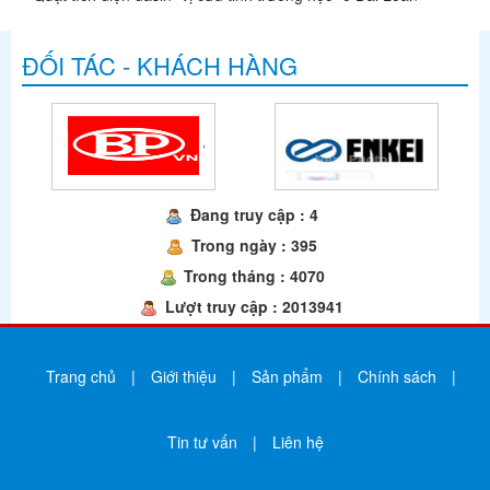
ĐỐI TÁC - KHÁCH HÀNG
Đang truy cập : 4
Trong ngày : 395
Trong tháng : 4070
Lượt truy cập : 2013941
Trang chủ
|
Giới thiệu
|
Sản phẩm
|
Chính sách
|
Tin tư vấn
|
Liên hệ