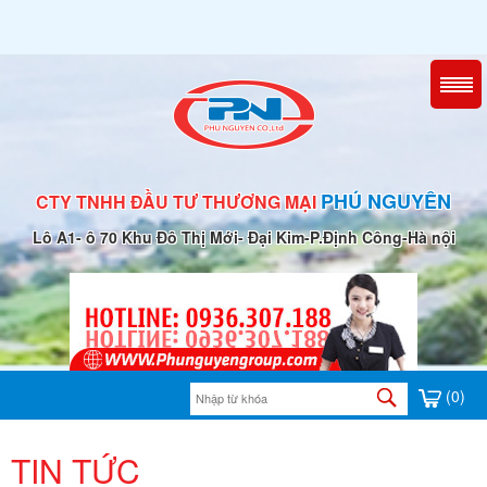
PHÚ NGUYÊN
CTY TNHH ĐẦU TƯ THƯƠNG MẠI
Lô A1- ô 70 Khu Đô Thị Mới- Đại Kim-P.Định Công-Hà nội
(0)
TIN TỨC