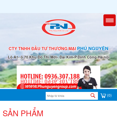
PHÚ NGUYÊN
CTY TNHH ĐẦU TƯ THƯƠNG MẠI
Lô A1- ô 70 Khu Đô Thị Mới- Đại Kim-P.Định Công-Hà nội
(0)
SẢN PHẨM