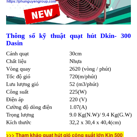
Thông số kỹ thuật quạt hút Dkin- 300
Dasin
Cánh quạt
30cm
Chất liệu
Nhựa
Vòng quay
2620 (vòng / phút)
Tốc độ gió
720(m/phút)
Lưu lượng gió
52 (m3/phút)
Công suất
225(W)
Điện áp
220 (V)
Cường độ dòng điện
1.07(A)
Trọng lượng
9.0 Kg(N.W)/ 9.4 Kg(G.W)
Kích thước
32,2 x 30,4 x 40,4(cm)
>>> Tham khảo quạt hút gió công suất lớn Kin 500