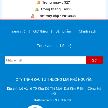
Trong ngày : 327
Trong tháng : 4035
Lượt truy cập : 2013838
Trang chủ
|
Giới thiệu
|
Sản phẩm
|
Chính sách
|
Tin tư vấn
|
Liên hệ
CTY TNHH ĐẦU TƯ THƯƠNG MẠI PHÚ NGUYÊN
Lô A1- ô 70 Khu Đô Thị Mới- Đại Kim-P.Định Công-Hà
Địa chỉ:
nội
Hotline/zalo
:
0936 307 188