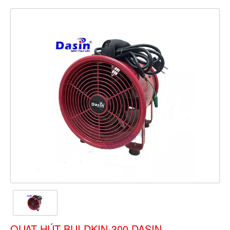
QUẠT HÚT BỤI DKIN-300 DASIN