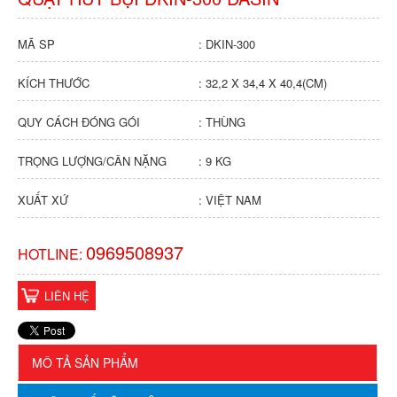
MÃ SP
: DKIN-300
KÍCH THƯỚC
: 32,2 X 34,4 X 40,4(CM)
QUY CÁCH ĐÓNG GÓI
: THÙNG
TRỌNG LƯỢNG/CÂN NẶNG
: 9 KG
XUẤT XỨ
: VIỆT NAM
0969508937
HOTLINE:
LIÊN HỆ
MÔ TẢ SẢN PHẨM