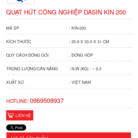
QUẠT HÚT CÔNG NGHIỆP DASIN KIN 200
MÃ SP
: KIN-200
KÍCH THƯỚC
: 25.8 X 33.5 X 31 CM
QUY CÁCH ĐÓNG GÓI
: ĐÓNG HỘP
TRỌNG LƯỢNG/CÂN NẶNG
: N.W (KG) : ~ 9.2
XUẤT XỨ
: VIỆT NAM
0969508937
HOTLINE:
LIÊN HỆ