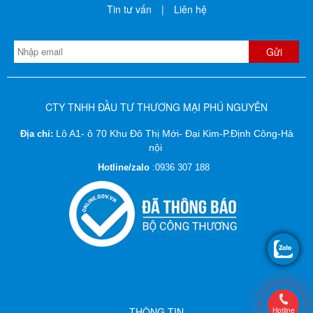
Tin tư vấn
|
Liên hệ
CTY TNHH ĐẦU TƯ THƯƠNG MẠI PHÚ NGUYÊN
Lô A1- ô 70 Khu Đô Thị Mới- Đại Kim-P.Định Công-Hà
Địa chỉ:
nội
Hotline/zalo
:
0936 307 188
THÔNG TIN
Hotline