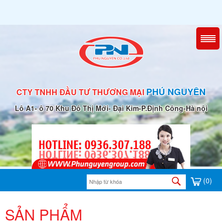
PHÚ NGUYÊN
CTY TNHH ĐẦU TƯ THƯƠNG MẠI
Lô A1- ô 70 Khu Đô Thị Mới- Đại Kim-P.Định Công-Hà nội
(0)
SẢN PHẨM