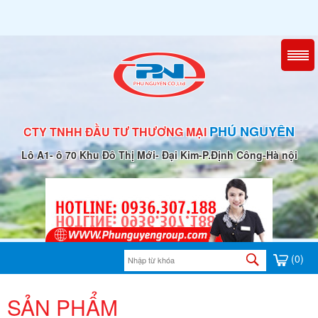
PHÚ NGUYÊN
CTY TNHH ĐẦU TƯ THƯƠNG MẠI
Lô A1- ô 70 Khu Đô Thị Mới- Đại Kim-P.Định Công-Hà nội
(0)
SẢN PHẨM