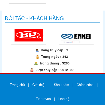
ĐỐI TÁC - KHÁCH HÀNG
Đang truy cập : 9
Trong ngày : 343
Trong tháng : 3265
Lượt truy cập : 2012190
Trang chủ
|
Giới thiệu
|
Sản phẩm
|
Chính sách
|
Tin tư vấn
|
Liên hệ