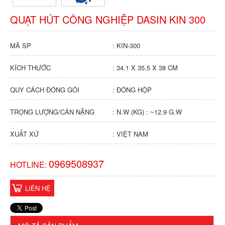
QUẠT HÚT CÔNG NGHIỆP DASIN KIN 300
MÃ SP
: KIN-300
KÍCH THƯỚC
: 34.1 X 35.5 X 38 CM
QUY CÁCH ĐÓNG GÓI
: ĐÓNG HỘP
TRỌNG LƯỢNG/CÂN NẶNG
: N.W (KG) : ~12.9 G.W
XUẤT XỨ
: VIỆT NAM
0969508937
HOTLINE:
LIÊN HỆ