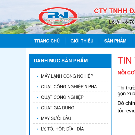
CTY TNHH 
Lô A1- ô 7
TRANG CHỦ
GIỚI THIỆU
SẢN PHẨM
TIN
DANH MỤC SẢN PHẨM
NỒI CƠ
•
MÁY LẠNH CÔNG NGHIỆP
•
QUẠT CÔNG NGHIỆP 3 PHA
Thị trư
gọn xuấ
•
QUẠT CÔNG NGHIỆP
Đó chín
•
QUẠT GIA DỤNG
tôi rev
•
MÁY SƯỞI DẦU
•
LY, TÔ, HỘP, DĨA , ĐĨA