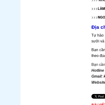
>>>
LÀM
>>>
NGO
Địa c
Tự hào 
sưởi và 
Bạn cần
theo địa
Bạn cần 
Hotline
Gmail:
Website
BÀI VI