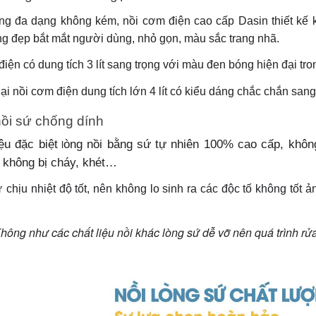
ng đa dạng không kém, nồi cơm điện cao cấp Dasin thiết kế ki
ng đẹp bắt mắt người dùng, nhỏ gọn, màu sắc trang nhã.
điện có dung tích 3 lít sang trọng với màu đen bóng hiện đại tr
i nồi cơm điện dung tích lớn 4 lít có kiểu dáng chắc chắn sang
ồi sứ chống dính
ệu đặc biệt
òng nồi bằng sứ tự nhiên 100% cao cấp, không
l
 không bị cháy, khét…
ứ
chịu nhiệt độ tốt, nên không lo sinh ra các độc tố không tốt
hông như các chất liệu nồi khác lòng sứ dễ vỡ nên quá trình r