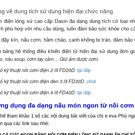
g về dung tích sử dụng hiện đại chức năng.
 điện lòng sứ cao cấp Dasin đa dạng dung tích có loại nhỏ n
ch phù hợp với nhu cầu dùng, luôn đảm bảo sức khỏe cho cả
 đậy kín, nấu cơm, hầm cháo, canh không bị tràn, đảm bảo 
 bảng hệ thống điều khiển điện tử hiện đại sử dụng đơn g
o, nấu soup, cơm tay cầm ... Giữ ấm được cơm.
 kỹ thuật nồi cơm điện 2 lít FD20D.
tại đây
ố kỹ thuật nồi cơm điện đen 3 lít FD30D.
click
 kỹ thuật nồi cơm điện 4 lít FD40D.
tại đây
ng dụng đa dạng nấu món ngon từ nồi cơ
thể tham khảo 1 số các nội dung bài viết của chị e eva Phú n
n qua các link sau nhé:
 CÁ CỰC NGON BẰNG NỒI CƠM ĐIỆN LÒNG SỨ DASIN ĂN CHỈ T