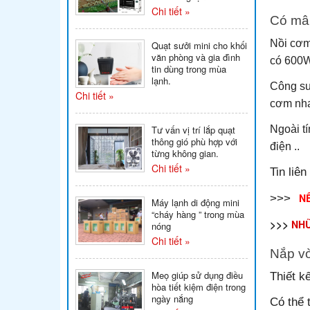
Chi tiết »
Có mâm
Nồi cơm 
Quạt sưởi mini cho khối
văn phòng và gia đình
có 600
tin dùng trong mùa
lạnh.
Công su
Chi tiết »
cơm nha
Tư vấn vị trí lắp quạt
Ngoài t
thông gió phù hợp với
điện ..
từng không gian.
Chi tiết »
Tin liên
NÊ
>>>
Máy lạnh di động mini
“cháy hàng ” trong mùa
>>>
NHỮ
nóng
Chi tiết »
Nắp vò
Meọ giúp sử dụng điều
Thiết k
hòa tiết kiệm điện trong
ngày nắng
Có thể 