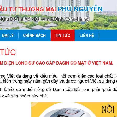
PHÚ NGUYÊN
ĐẦU TƯ THƯƠNG MẠI
0 Khu Đô Thị Mới- Đại Kim-P.Định Công-Hà nội
ĐẠI LÝ
CHÍNH SÁCH
TIN TỨC
LIÊN HỆ
 TỨC
M ĐIỆN LÒNG SỨ CAO CẤP DASIN CÓ MẶT Ở VIỆT NAM.
ờng Việt đa dạng về kiểu mẫu, nồi cơm điện các loại chất l
t hiện trong mấy năm gần đây và được người Việt sử dụng
h là nồi cơm điện lòng sứ Dasin của Đài loan phân phối 
iew về sản phẩm này nhé.