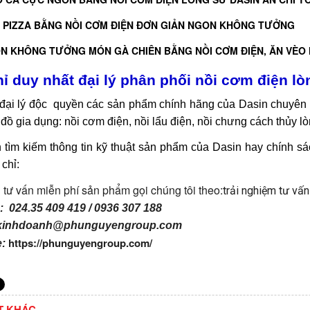
 PIZZA BẰNG NỒI CƠM ĐIỆN ĐƠN GIẢN NGON KHÔNG TƯỞNG
N KHÔNG TƯỞNG MÓN GÀ CHIÊN BẰNG NỒI CƠM ĐIỆN, ĂN VÈO H
hỉ duy nhất đại lý phân phối nồi cơm điện l
đại lý độc quyền các sản phẩm chính hãng của Dasin chuyên v
đồ gia dụng: nồi cơm điện, nồi lẩu điện, nồi chưng cách thủy lò
 tìm kiếm thông tin kỹ thuật sản phẩm của Dasin hay chính sá
 chỉ:
tư vấn miễn phí sản phẩm gọi chúng tôi theo:
trải nghiệm tư vấ
 : 024.35 409 419 / 0936 307 188
 kinhdoanh@phunguyengroup.com
https://phunguyengroup.com/
:
ẾT KHÁC