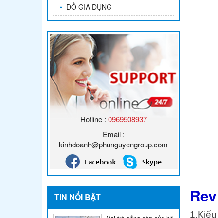
•
ĐỒ GIA DỤNG
Hotline :
0969508937
Email :
kinhdoanh@phunguyengroup.com
Rev
TIN NỔI BẬT
1.Kiểu
Vai trò sống còn của hệ