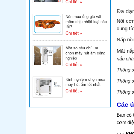
Chi tiết »
Đa dạn
Nên mua ống gió vải
Nồi cơm
mềm chịu nhiệt loại nào
tốt?
dung tí
Chi tiết »
Nắp nồi
Một số tiêu chí lựa
Mặt nắp
chọn máy hút ẩm công
nghiệp
nấu chá
Chi tiết »
Thông số
Kinh nghiệm chọn mua
Thông s
máy hút ẩm tốt nhất
Chi tiết »
Thông số
Các ứ
Bạn có 
cơm điệ
>>>
KHO