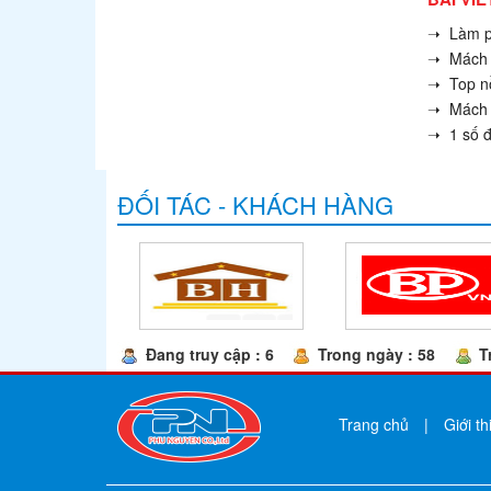
➝ Làm pi
➝ Mách m
➝ Top nồ
➝ Mách b
➝ 1 số đ
ĐỐI TÁC - KHÁCH HÀNG
Đang truy cập : 6
Trong ngày : 58
Tr
Trang chủ
|
Giới th