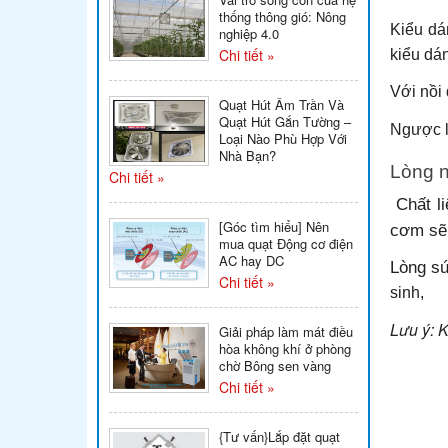
thống thông gió: Nông
Kiểu dá
nghiệp 4.0
Chi tiết »
kiểu dá
Với nồi 
Quạt Hút Âm Trần Và
Quạt Hút Gắn Tường –
Ngược lạ
Loại Nào Phù Hợp Với
Nhà Bạn?
Lòng n
Chi tiết »
Chất li
[Góc tìm hiểu] Nên
cơm sẽ
mua quạt Động cơ điện
AC hay DC
Lòng s
Chi tiết »
sinh,
Lưu ý:
K
Giải pháp làm mát điều
hòa không khí ở phòng
chờ Bông sen vàng
Chi tiết »
{Tư vấn}Lắp đặt quạt