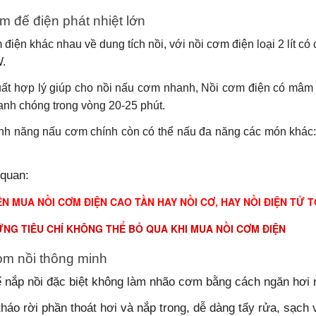
 đế điện phát nhiệt lớn
điện khác nhau về dung tích nồi, với nồi cơm điện loại 2 lít có c
W.
ất hợp lý giúp cho nồi nấu cơm nhanh, Nồi cơm điện có mâm p
nh chóng trong vòng 20-25 phút.
ính năng nấu cơm chính còn có thể nấu đa năng các món khác:
 quan:
N MUA NỒI CƠM ĐIỆN CAO TẦN HAY NỒI CƠ, HAY NỒI ĐIỆN TỬ 
NG TIÊU CHÍ KHÔNG THỂ BỎ QUA KHI MUA NỒI CƠM ĐIỆN
m nồi thông minh
ế nắp nồi đặc biệt không làm nhão cơm bằng cách ngăn hơi 
tháo rời phần thoát hơi và nắp trong, dễ dàng tẩy rửa, sạch 