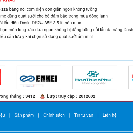
zza bằng nồi cơm điện đơn giản ngon không tưởng
ẹ dùng quạt sưởi cho bé đảm bảo trong mùa đông lạnh
i lẩu điện Dasin DRG-J35F 3.5 lít nên mua
ạn món lòng xào dưa ngon không bị đắng bằng nồi lẩu đa năng Dasi
iều cần lưu ý khi chọn sử dụng quạt sưởi ấm mini
ong tháng : 3412
Lượt truy cập : 2012602
iệu
|
Sản phẩm
|
Chính sách
|
Tin tư vấn
|
Liên hệ